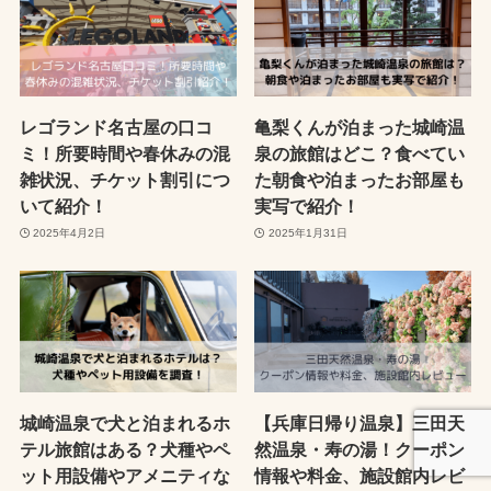
レゴランド名古屋の口コ
亀梨くんが泊まった城崎温
ミ！所要時間や春休みの混
泉の旅館はどこ？食べてい
雑状況、チケット割引につ
た朝食や泊まったお部屋も
いて紹介！
実写で紹介！
2025年4月2日
2025年1月31日
城崎温泉で犬と泊まれるホ
【兵庫日帰り温泉】三田天
テル旅館はある？犬種やペ
然温泉・寿の湯！クーポン
ット用設備やアメニティな
情報や料金、施設館内レビ